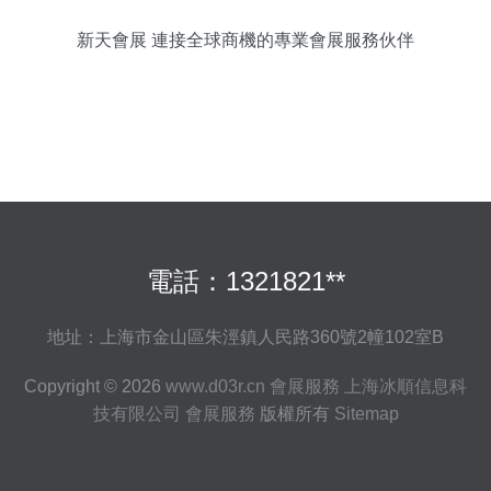
新天會展 連接全球商機的專業會展服務伙伴
電話：1321821**
地址：上海市金山區朱涇鎮人民路360號2幢102室B
Copyright © 2026
www.d03r.cn
會展服務
上海冰順信息科
技有限公司
會展服務
版權所有
Sitemap