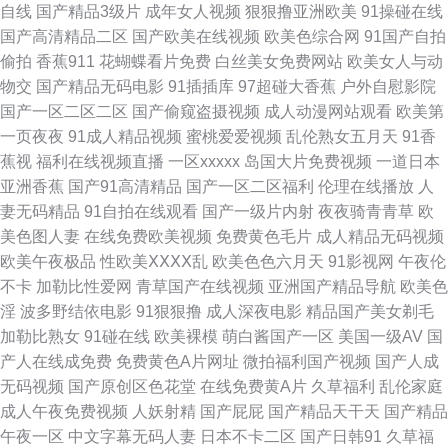
自线
国产精品3级片
成年女人视频
狠狠撸亚洲欧美
91操碰在线
国产 激情开心 91网页在线看 香蕉伊人久久 久久国产精品视频网 草莓视屏s
国产高清精品二区
国产欧美在线视频
欧美色综合网
91国产自拍
偷拍
香蕉911
花蝴蝶看片免费
白丝美女免费网站
欧美女人与动
亚洲91福利 亚洲丝浆 日韩理论在线观看 精品久久九 AV国产福利 91妻人人
物交
国产精品无码电影
91插插库
97超碰大香蕉
户外自慰影院
国产一区二区二区
国产偷窥盗摄视频
成人动漫网站观看
欧美第
爽人人看片 91N视频网站 蜜桃视频免费在线观看 91九色黑人外教 国产精品
一页夜夜
91成人精品视频
蜜桃爱爱视频
乱伦熟女五月天
91香
蕉视
福利在线视频直播
一区xxxxx
岛国大片免费视频
一道日本
com 性爱av天堂 先锋影音91欧美 午夜精品波多野吉依 三级久久视频 日韩欧
亚洲香蕉
国产91高清精品
国产一区二区福利
伦理在线播放
人
妻无码精品
91自拍在线观看
国产一级片内射
夜夜骑青青草
欧
美成人网站在线 欧洲黄色精品 欧美日韩色色网 久久A精aVE 九久综艺香蕉
美色图人妻
在线免费欧美视频
免费黄色毛片
成人精品无码视频
欧美午夜极品
性欧美ⅩⅩⅩⅩ乱
欧美色色六月天
91影视网
午夜伦
国产久久视频 黑丝喷水 东京热视屏 99福利导航在线观看 www先锋av 99热
不卡
加勒比性爱网
青草国产在线视频
亚洲国产精品导航
欧美色
淫
波多野结依电影
91狠狠撸
成人深夜电影
精品国产美女剃毛
青青草 91网页在线版 91久色 91tv官网 91video在线观看 伊人影院东京热 最
加勒比熟女
91碰在线
欧美裸模
萌白酱国产一区
美国一级AV
国
产人在线成免费
免费黄色A片网址
微拍福利国产视频
国产人成
新浮力网址公 91人人摸人人操97 91成人摄影 东京热Av导航 91快播视频在
无码视频
国产原创区色花堂
在线免费黄A片
久草福利
乱伦家庭
成人午夜免费视频
人妖射精
国产屁屁
国产精品天干天
国产精品
线观看 欧美一区二区无码免费 91蜜桃在线观看 人妻熟妇一区二区三区 欧美
午夜一区
中文字幕无码人妻
日本不卡二区
国产日韩91
久草福