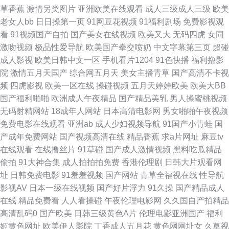
草香蕉
激情另类图片
亚洲欧美在线观看
成人三级成人三级
欧美
三区 超碰国产女人天堂 亚洲美成人网 国产黑料网站 女同六区 91在线观看免
老女人bb
日日操第一页
91网豆花视频
91福利剧场
免费影视观
看
91视频国产自拍
国产美女在线视频
欧美又大
无码四虎
女同
费精品视频 91啦中文 欧美久久一级久久九九 91成人黄色电影大全 91麻豆高
激吻视频
极品性爱导航
欧美国产拳交喷奶
中文字幕第三页
超碰
成人影视
欧美日韩中文一区
手机看片1204
91色快播
福利撸影
清视频 91深插 91日本视频在线观看 91迷奸在线 91深夜社区 91色在色蝌蚪
院
激情五月天国产
综合网五月天
美女主播青草
国产高清不卡视
频
四虎影视
欧美一区在线
操碰视频
五月天婷婷欧美
欧美大BB
91麻豆福利院影 91官网国产 91偷拍网海角社区 99国产精品久久成人 导航
国产福利啪啪
欧洲成人午夜精品
国产精品美乳
男人操蜜桃视频
无码射精网站
18成年人网站
日本高清电影网
男女啪啪午夜视频
福利日韩欧美 丁香五月天色色 国产精品午夜福利一区 国产电影三区 国内51
免费电影在线观看
亚洲ab
成人少妇视频导航
91国产小青蛙
国
产成年免费网站
国产视频高清在线
精品香蕉
求a片网址
麻豆tv
视频 国产亚洲欧洲高潮 影音先锋av中文 91次员 91成人视颖 91HDavav在线
在线观看
在线撸丝片
91草碰
国产成人激情视频
黑料吃瓜精品
偷拍
91大神合集
成人拍拍拍免费
香港伦理剧
日韩大片观看网
91社区成人网站 91免费看成人电影 91精选 91国产极品丝袜女 91大神啪视
址
日韩免费电影
91羞羞视频
国产网站
青草全福视在线
性导航
影视AV
日本一级在线视频
国产好片浮力
91久操
国产精品成人
频 91日韓免費看 99热人与兽 www天天撸com 岛国搬运工在线视频 国产成
在线
精品免费看
人人看操碰
午夜伦理电影网
久久国自产拍精品
高清乱码0
国产欧美
日韩三级黄色A片
伦理电影亚洲国产
福利
人男男影院 福利社老司机91 高清av无码福利 国产欧美日韩五月 九七人妻免
姬黄色网址
欧美伊人影院
丁香成人五月花
黄色网网址女
久草视