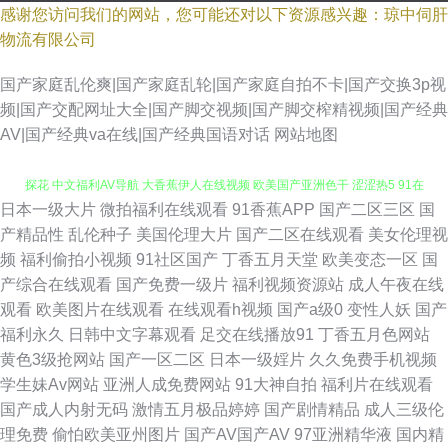
感谢您访问我们的网站，您可能还对以下资源感兴趣：琼中伺肝
物流有限公司
国产家庭乱伦爽|国产家庭乱轮|国产家庭自拍不卡|国产交换3p视
频|国产交配网址大全|国产脚交视频|国产脚交榨精视频|国产经典
AV|国产经典va在线|国产经典国语对话
网站地图
日本一级大片
微拍福利在线观看
91香蕉APP
国产二区三区
国
欧美少妇天堂 亚洲精品色婷婷 久久A精aVE 91热爆国产人妖伪娘 91大香蕉
产精品性
乱伦种子
美国伦理大片
国产二区在线观看
美女伦理视
频
福利偷拍小视频
91社区国产
丁香五月天堂
欧美变态一区
国
探花 中文福利AV导航 大香蕉伊人在线视频 欧美国产亚洲色干 涩涩热5 91在
产综合在线观看
国产免费一级片
福利视频资源站
成人午夜在线
观看
欧美图片在线观看
在线观看h视频
国产a级0
变性人妖
国产
线免费视屏 91秀秀 久草福利网站 91大神视频污 69成人超碰 影音先锋日韩
福利永久
日韩中文字幕观看
足交在线播放91
丁香五月色网站
黄色3级抢网站
国产一区二区
日本一级婬片
久久免费手机视频
资源 人人操超碰91 91大神啪啪视频蜜桃 92福利在线 日韩精品综合网 午夜
学生妹Av网站
亚洲人成免费网站
91大神自拍
福利片在线观看
国产成人内射无码
激情五月极品婷婷
国产剧情精品
成人三级伦
剧场青椒 91深夜福利视频 91吃瓜熟女 亚洲成人小说网站 欧美日韩综合另类
理免费
偷怕欧美亚州图片
国产AV国产AV
97亚洲精华液
国内精