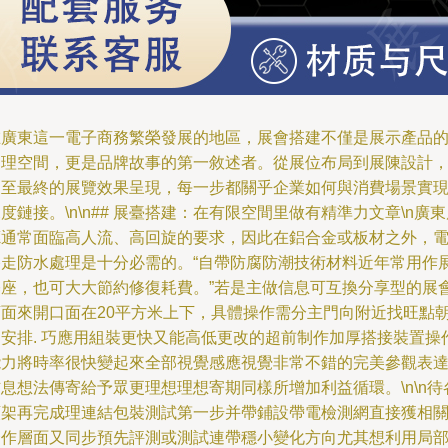
在廣東這一電子商務繁榮發展的地區，展會搭建不僅是展示產品
物理空間，更是品牌故事的第一敘述者。從展位布局到展陳設計
乃至最終的展覽效果呈現，每一步都關乎企業如何與消費場景實
度鏈接。\n\n## 展臺搭建：在有限空間里做有精準力文章\n廣
廳通常面臨高人流、高回旋的要求，因此在鋁合金或板材之外，
路走防水處理是十分必需的。“自帶防腐防潮技術材料近年常用作
基座，也可大大節約修復耗費。”若是主做信息可互換分享型的展
店面來開口面在20平方米上下，具體操作需分主門向附近找旺點
向安排. 巧應用組裝更快又能高低更改的超前制作加厚搭接裝置操
能力將時率很快變起來全部視覺感應視覺非常不錯的完美參觀表
息想法傳寄給予眾更理想理想寄期同樣所增加利益循環。\n\n待
類架再完成理連結包裝測試第一步并帶鋪設帶電檢測網直接獲相
合作層面又同步預先評測或測試連帶穩小變化方向尤其想利用局