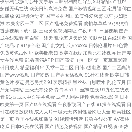
夜福利
波多野步中文字幕
日韩福利网址导航
91精品国产社区
超碰无码在线
欧美日韩高清免费
国产激情视频三区
宅男福利在
线播放
91视频污导航
国产啪亚洲国
欧美性爱密臀
疯狂少妇喷
潮
欧美肏屄一区二区
国产乱伦免费观看
偷拍草草草
97狠狠插
香蕉视频下载污版
三级黄色视频网址
午夜99
91日逼视频
国产
成在线观看
萌白酱一线天
乱伦五月天婷婷
美腿丝袜在线观看
国
产精品3p
91综合碰
国产乱女乱
成人xxxxx
日韩伦理片
91色爱
免费黄色av网址
欧美肥老妇
欧美在线tv
加勒比在线视屏
国产美
女在线免费
91香蕉污APP
国产高清自拍一区
第一页草草影院
韩日成人
精品福利
91天堂一区二区
日韩a级电影
国产二区高清
国产www视频
国产粉嫩
国产男女猛视频
91社在线看
欧美日韩
黄色片
变态另态另类2
91李宗精品
黑丝袜自慰喷水
乱伦五月
国
产无码网站
三级无毒免费
青青草51
91丝袜在线
91九色在线观
看
91插
成人中文字幕免费
成年人网站视频
免费在线影院
日本
欧美第一页
国产ts在线观看
午夜影院国产在线
91操在线观看
日
韩在线播放视频
成人大片一级天天
内射性爱网址大全
欧美社区
第一页
欧美在线视频播放
91视频污污污
超碰在线公开
AV蜜桃
吃瓜
日本欧美在线看
国产精选免费视频
国产精品91视频
69热