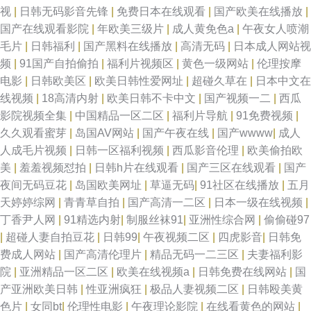
视
|
日韩无码影音先锋
|
免费日本在线观看
|
国产欧美在线播放
|
国产在线观看影院
|
年欧美三级片
|
成人黄免色a
|
午夜女人喷潮
毛片
|
日韩福利
|
国产黑料在线播放
|
高清无码
|
日本成人网站视
频
|
91国产自拍偷拍
|
福利片视频区
|
黄色一级网站
|
伦理按摩
电影
|
日韩欧美区
|
欧美日韩性爱网址
|
超碰久草在
|
日本中文在
线视频
|
18高清内射
|
欧美日韩不卡中文
|
国产视频一二
|
西瓜
影院视频全集
|
中国精品一区二区
|
福利片导航
|
91免费视频
|
久久观看蜜芽
|
岛国AV网站
|
国产午夜在线
|
国产wwww
|
成人
人成毛片视频
|
日韩一区福利视频
|
西瓜影音伦理
|
欧美偷拍欧
美
|
羞羞视频怼拍
|
日韩h片在线观看
|
国产三区在线观看
|
国产
夜间无码豆花
|
岛国欧美网址
|
草逼无码
|
91社区在线播放
|
五月
天婷婷综网
|
青青草自拍
|
国产高清一二区
|
日本一级在线视频
|
丁香尹人网
|
91精选内射
|
制服丝袜91
|
亚洲性综合网
|
偷偷碰97
|
超碰人妻自拍豆花
|
日韩99
|
午夜视频二区
|
四虎影音
|
日韩免
费成人网站
|
国产高清伦理片
|
精品无码一二三区
|
夫妻福利影
院
|
亚洲精品一区二区
|
欧美在线视频a
|
日韩免费在线网站
|
国
产亚洲欧美日韩
|
性亚洲疯狂
|
极品人妻视频二区
|
日韩殴美黄
色片
|
女同bt
|
伦理性电影
|
午夜理论影院
|
在线看黄色的网站
|