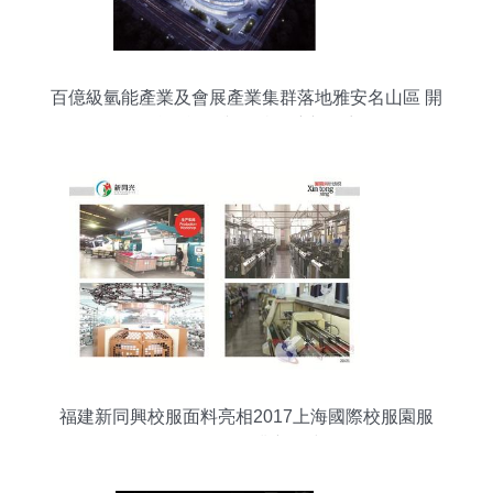
百億級氫能產業及會展產業集群落地雅安名山區 開
啟綠色能源與低碳經濟新篇章
福建新同興校服面料亮相2017上海國際校服園服
展，引領行業新風尚