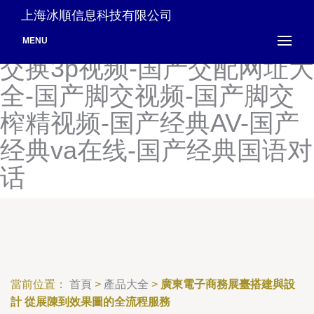
国产家庭乱伦爽-国产家庭乱
上海冰順信息科技有限公司
轮-国产家庭自拍不卡-国产
MENU
交换3p视频-国产交配网址大
全-国产脚交视频-国产脚交
榨精视频-国产经典AV-国产
经典va在线-国产经典国语对
话
當前位置：
首頁
>
產品大全
>
廣東電子商務展臺搭建與設
計 從展陳到效果圖的全流程服務