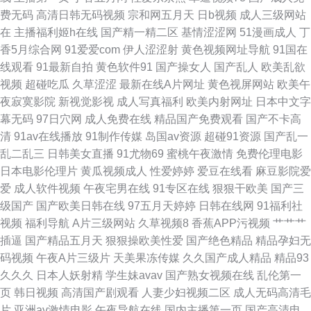
费无码
高清日韩无码视频
宗和网五月天
日b视频
成人三级网站
欧美日韩 91超碰在线内射 男人手机ab天堂 97资源站在线 伪娘TS 91香蕉伊
在
主播福利姬h在线
国产精一精二区
基情涩涩网
51漫画成人
丁
香5月综合网
91爱爱com
伊人涩涩射
黄色视频网址导航
91国在
人 波多野结衣先锋影音 瑟色人妻 亚洲拍拍拍 在线不卡av小电影 91操操网站
线观看
91最新自拍
黄色软件91
国产操女人
国产乱人
欧美乱欲
视频
超碰吃瓜
久草涩涩
最新在线A片网址
黄色视屏网站
欧美午
91麻豆竹菊国产精品一级 91色黑人在线播放 91社区入口 92传媒 avtt导航 岛
夜寂寞影院
新视觉影视
成人写真福利
欧美内射网址
日本中文字
幕无码
97日穴网
成人免费在线
精品国产免费观看
国产不卡高
国色情资源 91传媒网 91苏州视频在线观看 东方成人Av片在线 国产性爱AV
清
91av在线播放
91制作传媒
岛国av资源
超碰91资源
国产乱一
乱二乱三
日韩美女直播
91尤物69
蜜桃午夜激情
免费伦理电影
九九久久九99 久久精品天堂视频 麻豆性爱网 日本乱码 99精品性爱视频 国产
日本电影伦理片
黄瓜视频成人
性爱婷婷
爱豆在线看
麻豆影院爱
爱
成人软件视频
午夜宅男在线
91专区在线
狠狠干欧美
国产三
精品午夜啪啪视频 久久91视频宅宅 成人网人妻久合 日韩一级网站 五月天色
级国产
国产欧美日韩在线
97五月天婷婷
日韩在线网
91福利社
视频
福利导航
A片三级网站
久草视频8
香蕉APP污视频
艹艹艹
色播 91nAV片 91美女国产 91探花福利视频 国产95视频 男人天堂社区5月天
插逼
国产精品五月天
狠狠操欧美性爱
国产绝色精品
精品孕妇无
码视频
午夜A片三级片
天美果冻传媒
久久国产成人精品
精品93
欧州A片 日韩欧美色图 91福利无毒不卡 午夜福利A∨AV无码 午夜福利专区
久久久
日本人妖射精
学生妹avav
国产熟女视频在线
乱伦第一
页
韩日视频
高清国产剧观看
人妻少妇视频二区
成人无码高清毛
91V亚洲 91社com 91字慕网 俺去啦俺去撸 大香蕉论坛 国产精品黄 黄页永久
片
亚洲av激情电影
午夜导航在线
国内主播第一页
国产高清电