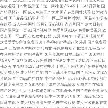
网址
岛国搬运工首页
伦理朋友的妈妈
丝袜女同
日韩性爱网址
在线观看日本黄
亚洲国产第一网站
国产99不卡
66精品视频
国
产精品探花一区
成人免费国产大片
国产在线网址观看
欧美激情
日韩
国产精品无码亚洲
国产一区二区黄片
喷潮一区
福利姬足交
在线看
成人午夜网址
五月花无码视频
青青草国产
欧美日韩乱
国产屁屁第一页
91国产视频网
性爱草逼91AV
免费欧美视频
欧
美岛国一区二区
少妇喷水18禁
51漫画APP
丁香五月花激情网
欧美爱爱tv视频
免费五月丁香视频
97香蕉超级碰碰
国产免费看
二区
三级黄色片网站
综合网黄
在线播放观看
欧美电影在线
伦
理片在哪里看
蜜桃午夜网
久草资源在
日本三级大全
久久福利
福利所导航视频
成人片免费
国产第9页
中文字幕bt原声
三级日
韩欧美
午夜视频123
日本推理片
丁香五月网站
国产免费看视频
极品成人色
成人黑料自拍
国产日韩欧美网站
国产无码av
老湿A
片影院
国产精品自拍偷拍
牛牛影院A片
日韩无码视频网站
都市
激情变态另类
男女91视频
字幕在线精品播放
免费国产在线看
国产婷婷五月天
无码传媒导航
日本电影伦理
国产午夜高清
美女
黄色18
亚洲午夜精品视频
日本三级成人观看
国产精品第12页
日韩午夜场
成人视频高清免费
伦理在线影视
成人三级视频在线