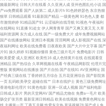
频最新网址
日韩大片在线看
久久亚洲人成
亚州色图乱伦小说
国
费视频 欧美成人在线亚洲 日本不卡毛片五 丝袜玉足妈妈 亚洲97成人 先锋影
产va免费观看
国产人妖第二
成人影片h
91色婷婷瑟色
东京热狠
狠草
日韩精品观看
91最新国产精品
一级黄色网
91色色人妻
都
音资源女人网 先锋影音中文字幕av 欧美人妻色图 91白虎学生 91色色撸 91
市激情婷婷
91精品国产91
云涩福利在线导航
91视色
午夜福利
在线网站
91直播
91处女
伊人网青青草
国产又爽又黄又无
久草
青青草欧美性爱 91内射喷水 91免费观看免 91伦理 91猫先生在线播放 91美
福利资源网
东方成人在线
国产一级免费大片
成年免费视频网站
国产在线播放网站
亚洲日本视频
淫淫网网
成人影视国产在线
深
女视频手机在线 91色城 不卡的国产AV 国产精品第二区 国产精品密久久 国
夜福利网址
欧美在线免费看
日夜夜欧美
国产大片中文字幕
国产
片91
操久婷婷
91视频你懂得
黄色三级片毛片
免费电影片
日韩
在线视频91 久久AV 久久理论片 午夜成人区在线 无码日韩尿 日韩精品区 福
欧美爱爱
成人亚洲区
欧美性16
成人色情黄片在线
在线观看亚
洲精品
国产热综合
久草网视频在线看
午夜精品网影院
伦理片完
利网址 久久嫩草视频 少妇福利导航 丝袜被操91视频 国产这里只有久久 豆奶
整版
黄视网站在线播放
国产片自拍
国产在线91
AV亚洲网址
国
产经典三级在线
丁香婷婷五月综合
五月花亚洲综合
国产影院第
视频导航 九九国产精品 九一操人 91在线超碰社区 日韩激情 亚洲不伦不卡
一页
乱码欧美孕交
超碰在线艹
日本在线护士
黄色三级免费网址
香港电影伦理片
91黄色电影
亚洲一区成人视频
国产福利电影
免费产品绘合精品综合 91社在线看 五月蜜桃涩涩瓷 豆花成人网站在线观看
日韩成人影片
男的天堂网AV
国产精品尤物在
免费a一毛片
欧美
肠交扩张另类
最新亚洲日韩精品
欧美在线视频
免费黄色网址在
91麻豆视屏 后入长腿a 人人妻人人色91 成人免费 91爱爱社区欧美女同 黄色
线
主播第一页
丁香五月网
性爱东京热
草逼视频78
国产成人免