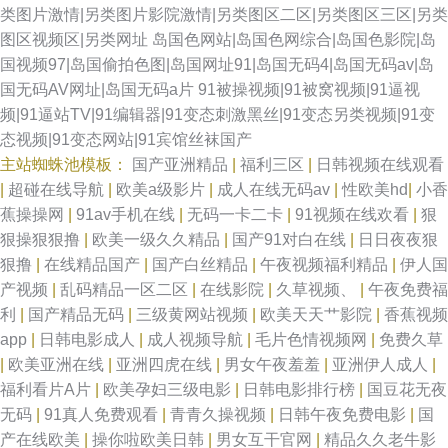
类图片激情|另类图片影院激情|另类图区二区|另类图区三区|另类
图区视频区|另类网址
岛国色网站|岛国色网综合|岛国色影院|岛
国视频97|岛国偷拍色图|岛国网址91|岛国无码4|岛国无码av|岛
国无码AV网址|岛国无码a片
91被操视频|91被窝视频|91逼视
频|91逼站TV|91编辑器|91变态刺激黑丝|91变态另类视频|91变
态视频|91变态网站|91宾馆丝袜国产
主站蜘蛛池模板：
国产亚洲精品
|
福利三区
|
日韩视频在线观看
|
超碰在线导航
|
欧美a级影片
|
成人在线无码av
|
性欧美hd
|
小香
蕉操操网
|
91av手机在线
|
无码一卡二卡
|
91视频在线欢看
|
狠
狠操狠狠撸
|
欧美一级久久精品
|
国产91对白在线
|
日日夜夜狠
狠撸
|
在线精品国产
|
国产白丝精品
|
午夜视频福利精品
|
伊人国
产视频
|
乱码精品一区二区
|
在线影院
|
久草视频、
|
午夜免费福
利
|
国产精品无码
|
三级黄网站视频
|
欧美天天艹影院
|
香蕉视频
app
|
日韩电影成人
|
成人视频导航
|
毛片色情视频网
|
免费久草
|
欧美亚洲在线
|
亚洲四虎在线
|
男女午夜羞羞
|
亚洲伊人成人
|
福利看片A片
|
欧美孕妇三级电影
|
日韩电影排行榜
|
国豆花无夜
无码
|
91真人免费观看
|
青青久操视频
|
日韩午夜免费电影
|
国
产在线欧美
|
操你啦欧美日韩
|
男女互干官网
|
精品久久老牛影