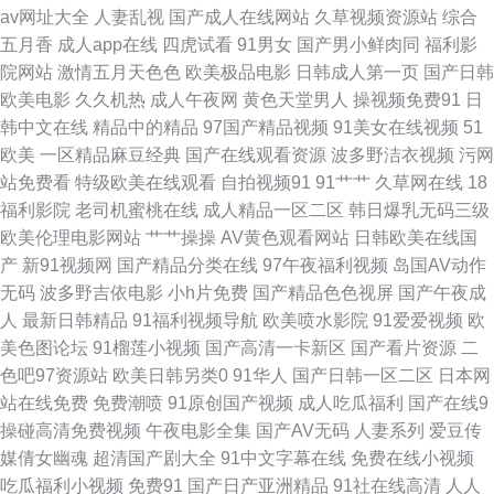
av网址大全
人妻乱视
国产成人在线网站
久草视频资源站
综合
出久久 日韩第32页 欧美在线成人网 人妻午夜天堂 免费操逼视频导航 欧美日
五月香
成人app在线
四虎试看
91男女
国产男小鲜肉同
福利影
院网站
激情五月天色色
欧美极品电影
日韩成人第一页
国产日韩
韩中文字幕 男人天堂色色av 欧美色欧美网 乱色导航 久久国产91做爱视频 男
欧美电影
久久机热
成人午夜网
黄色天堂男人
操视频免费91
日
韩中文在线
精品中的精品
97国产精品视频
91美女在线视频
51
女草草草 麻豆精品在线不卡 精品日韩成人 精品精品 久久精品欧美 九一香蕉
欧美
一区精品麻豆经典
国产在线观看资源
波多野洁衣视频
污网
站免费看
特级欧美在线观看
自拍视频91
91艹艹
久草网在线
18
视频撸啊撸 久久性视频 久久国产福利 久久伊人av一起 久草福利视频 极品五
福利影院
老司机蜜桃在线
成人精品一区二区
韩日爆乳无码三级
欧美伦理电影网站
艹艹操操
AV黄色观看网站
日韩欧美在线国
月花综合 极品黑丝91av 国产精品久久精品久久 黑丝AV 久久大黄视频网站
产
新91视频网
国产精品分类在线
97午夜福利视频
岛国AV动作
无码
波多野吉依电影
小h片免费
国产精品色色视屏
国产午夜成
中文字幕在线日韩 91入口17 91网页免费入囗 91孕妇直射 91色色狼美日 91
人
最新日韩精品
91福利视频导航
欧美喷水影院
91爱爱视频
欧
美色图论坛
91榴莲小视频
国产高清一卡新区
国产看片资源
二
人妻人人操人人爱 91麻豆人妻偷人精品 91久久乱子伦 91福利姬免费看 91
色吧97资源站
欧美日韩另类0
91华人
国产日韩一区二区
日本网
站在线免费
免费潮喷
91原创国产视频
成人吃瓜福利
国产在线9
韩国老司机 91视频导航 91在线资源福利站 91岁成人观看的片 91免费在线
操碰高清免费视频
午夜电影全集
国产AV无码
人妻系列
爱豆传
媒倩女幽魂
超清国产剧大全
91中文字幕在线
免费在线小视频
观看网站 国产成人社区 91草碰 国际自在自拍 91社区蝌蚪视频 熟妇人妻一二
吃瓜福利小视频
免费91
国产日产亚洲精品
91社在线高清
人人