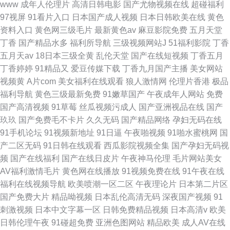
www
成年人伦理片
高清日韩电影
国产尤物视频在线
超碰福利
97视屏
91看片入口
日本国产成人视频
日本日韩欧美在线
黄色
资料入口
黄色网三级毛片
最新黄色av
麻豆影院免费
五月天堂
丁香
国产精品水多
福利所导航
三级视频网站J
51福利影院
丁香
五月天av
18日本三级全黄
乱伦天堂
国产在线短视频
丁香五月
丁香婷婷
91精品又
爱豆传媒下载
丁香九月国产主播
美女网站
视频黄
A片com
美女福利在线观看
狼人激情网
伦理片香港
极品
福利导航
黄色三级最新免费
91嫩草国产
午夜成年人网站
免费
国产高清视频
91草莓
丝瓜视频污成人
国产亚洲视品在线
国产
玖玖
国产免费毛不卡片
久久无码
国产精品网络
孕妇无码在线
91手机论坛
91视频新地址
91日逼
午夜啪视频
91啪水蜜桃网
国
产二区无码
91日韩在线观看
西瓜影院视频全集
国产孕妇无码视
频
国产在线福利
国产在线日皮片
午夜神马伦理
毛片网站美女
AV福利激情毛片
黄色网在线播放
91视频免费在线
91午夜在线
福利在线视频导航
欧美喷潮一区二区
午夜理论片
日本第二片区
国产免费大片
精品呦视频
日本乱伦高清无码
深夜国产视频
91
刺激视频
日本中文字幕一区
日韩免费精品视频
日本高清v
欧美
日韩伦理午夜
91碰超免费
亚洲色图网站
精品欧美
成人AV在线