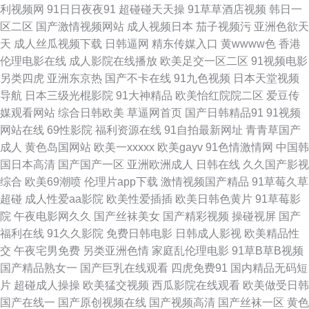
利视频网
91日日夜夜91
超碰碰天天操
91草草酒店视频
韩日一
成人A片色情分区 黄页91网看黄 a级网站 亚卅成人黄色网址 www日插com
区二区
国产激情视频网站
成人视频日本
茄子视频污
亚洲色欲天
天
成人丝瓜视频下载
日韩逼网
精东传媒入口
黄wwww色
香港
91福利姬福利视频 欧美瑟瑟三区 黑丝美女 91自拍原创蝌蚪 91麻豆精品久久
伦理电影在线
成人影院在线播放
欧美足交一区二区
91视频电影
另类四虎
亚洲东京热
国产不卡在线
91九色视频
日本天堂视频
超碰精品野泽手机在线 亚洲东方AV在线 成人在线免费网站h 色色97 成人不
导航
日本三级光棍影院
91大神精品
欧美怡红院院二区
爱豆传
媒观看网站
综合日韩欧美
草逼网首页
国产日韩精品91
91视频
卡a12 日韩无码人妻专区精品 97午夜影院 少妇人妻一二三区 成人福利导航
网站在线
69性影院
福利资源在线
91自拍最新网址
青青草国产
成人
黄色岛国网站
欧美一xxxxx
欧美gayv
91色情激情网
中国韩
欧美日韩 五月花av在 91站能在线免费观看 欧美第二页午夜 91资源总站大香
国日本高清
国产国产一区
亚洲欧洲成人
日韩在线
久久国产影视
综合
欧美69潮喷
伦理片app下载
激情视频国产精品
91草莓久草
蕉 黄色频在线 亚洲无码韩日影院 国产美女福利导航 91抱起来打桩 精品欧美
超碰
成人性爱aa影院
欧美性爱插插
欧美日韩色黄片
91草莓影
院
午夜电影网久久
国产丝袜美女
国产精彩视频
操碰视屏
国产
内射 天堂男人人 四虎影库www麻豆 亚洲色色婷婷 午夜成人区在线 三级网站
福利在线
91久久影院
免费日韩电影
日韩成人影视
欧美精品性
交
午夜宅男免费
另类亚洲色情
家庭乱伦理电影
91草B草B视频
日韩欧美国产成人 欧美性爱网www 日韩a 人人操免费 欧美操逼综合网 色婷
国产精品熟女一
国产巨乳在线观看
四虎免费91
国内精品无码短
片
超碰成人操操
欧美猛交视频
西瓜影院在线观看
欧美做受日韩
亚洲天堂 青娱乐成人 日韩视频一区二区蜜桃 日韩老师AV 欧洲骚一区 欧美中
国产在线一
国产原创视频在线
国产视频高清
国产丝袜一区
黄色