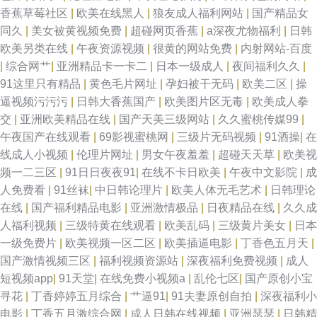
香蕉草莓社区
|
欧美在线黑人
|
狼友成人福利网站
|
国产精品女
同久
|
美女被黄视频免费
|
超碰网页香蕉
|
a深夜尤物福利
|
日韩
欧美另类在线
|
午夜资源视频
|
很黄的网站免费
|
内射网站-百度
|
综合网艹
|
亚洲精品卡一卡二
|
日本一级成人
|
夜间福利久久
|
91这里只有精品
|
黄色毛片网址
|
孕妇被干无码
|
欧美二区
|
操
逼视频污污污
|
日韩大香蕉国产
|
欧美图片区无毒
|
欧美成人拳
交
|
亚洲欧美精品在线
|
国产天美三级网站
|
久久蜜桃传媒99
|
午夜国产在线观看
|
69影视蜜桃网
|
三级片无码视频
|
91酒操
|
在
线成人小视频
|
伦理片网址
|
男女午夜羞羞
|
超碰天天草
|
欧美视
频一二三区
|
91日日夜夜91
|
在线不卡日欧美
|
午夜中文影院
|
成
人免费看
|
91丝袜
|
中日韩论理片
|
欧美人体无毛艺术
|
日韩理论
在线
|
国产福利精品电影
|
亚洲激情极品
|
日夜精品在线
|
久久成
人福利视频
|
三级特黄在线观看
|
欧美乱码
|
三级黄片美女
|
日本
一级免费片
|
欧美视频一区二区
|
欧美插逼电影
|
丁香色五月天
|
国产激情视频三区
|
福利视频资源站
|
深夜福利免费视频
|
成人
短视频app
|
91天堂
|
在线免费小视频a
|
乱伦七区
|
国产原创小宝
寻花
|
丁香婷婷五月综合
|
艹逼91
|
91夫妻原创自拍
|
深夜福利小
电影
|
丁香五月激综合网
|
成人日韩在线视频
|
亚洲瑟瑟
|
日韩精