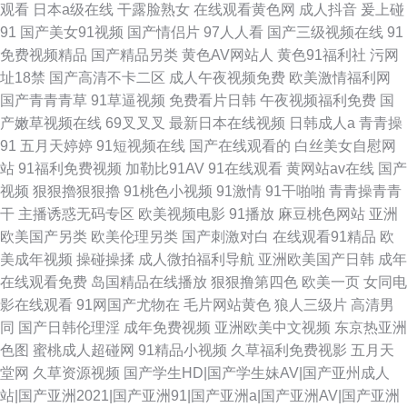
观看
日本a级在线
干露脸熟女
在线观看黄色网
成人抖音
爰上碰
91
国产美女91视频
国产情侣片
97人人看
国产三级视频在线
91
免费视频精品
国产精品另类
黄色AV网站人
黄色91福利社
污网
址18禁
国产高清不卡二区
成人午夜视频免费
欧美激情福利网
国产青青青草
91草逼视频
免费看片日韩
午夜视频福利免费
国
产嫩草视频在线
69叉叉叉
最新日本在线视频
日韩成人a
青青操
91
五月天婷婷
91短视频在线
国产在线观看的
白丝美女自慰网
站
91福利免费视频
加勒比91AV
91在线观看
黄网站av在线
国产
视频
狠狠擼狠狠擼
91桃色小视频
91激情
91干啪啪
青青操青青
干
主播诱惑无码专区
欧美视频电影
91播放
麻豆桃色网站
亚洲
欧美国产另类
欧美伦理另类
国产刺激对白
在线观看91精品
欧
美成年视频
操碰操揉
成人微拍福利导航
亚洲欧美国产日韩
成年
在线观看免费
岛国精品在线播放
狠狠撸第四色
欧美一页
女同电
影在线观看
91网国产尤物在
毛片网站黄色
狼人三级片
高清男
同
国产日韩伦理淫
成年免费视频
亚洲欧美中文视频
东京热亚洲
色图
蜜桃成人超碰网
91精品小视频
久草福利免费视影
五月天
堂网
久草资源视频
国产学生HD|国产学生妹AV|国产亚州成人
站|国产亚洲2021|国产亚洲91|国产亚洲a|国产亚洲AV|国产亚洲