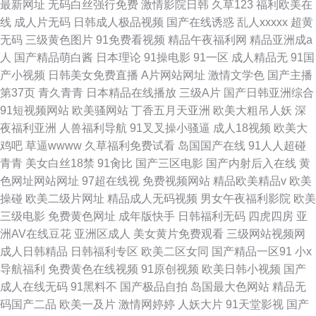
最新网址
无码白丝强行免费
激情影院日韩
久草123
福利欧美在
线
成人片无码
日韩成人极品视频
国产在线诱惑
乱人xxxxx
超黄
无码
三级黄色图片
91免费看视频
精品午夜福利网
精品亚洲成a
人
国产精品萌白酱
日本理论
91操电影
91一区
成人精品无
91国
产小视频
日韩美女免费直播
A片网站网址
激情文学色
国产主播
第37页
青久青青
日本精品在线播放
三级A片
国产日韩亚洲综合
91短视频网站
欧美骚网站
丁香五月天亚洲
欧美大粗吊人妖
深
夜福利亚洲
人兽福利导航
91叉叉操小骚逼
成人18视频
欧美大
鸡吧
草逼wwww
久草福利免费试看
岛国国产在线
91人人超碰
青青
美女白丝18禁
91肏比
国产三区电影
国产内射后入在线
黄
色网址网站网址
97超在线视
免费视频网站
精品欧美精品v
欧美
操碰
欧美二级片网址
精品成人无码视频
男女午夜福利影院
欧美
三级电影
免费黄色网址
成年版快手
日韩福利无码
四虎四房
亚
洲AV在线豆花
亚洲区成人
美女黄片免费观看
三级网站视频网
成人日韩精品
日韩福利专区
欧美二区女同
国产精品一区91
小x
导航福利
免费黄色在线视频
91原创视频
欧美日韩小视频
国产
成人在线无码
91黑料不
国产极品自拍
岛国最大色网站
精品无
码国产二品
欧美一及片
激情网婷婷
人妖大片
91天堂影视
国产