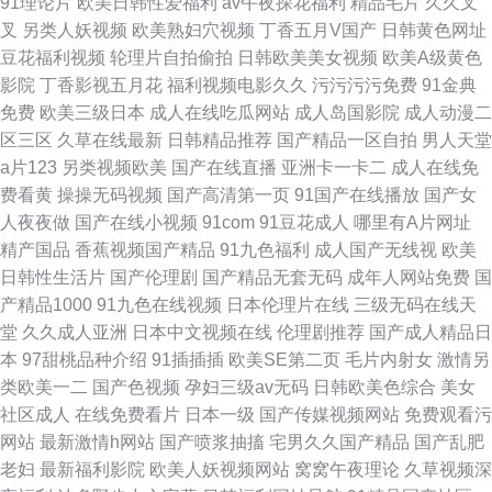
91理论片
欧美日韩性爱福利
av午夜探花福利
精品毛片
久久叉
叉
另类人妖视频
欧美熟妇穴视频
丁香五月V国产
日韩黄色网址
豆花福利视频
轮理片自拍偷拍
日韩欧美美女视频
欧美A级黄色
影院
丁香影视五月花
福利视频电影久久
污污污污免费
91金典
免费
欧美三级日本
成人在线吃瓜网站
成人岛国影院
成人动漫二
区三区
久草在线最新
日韩精品推荐
国产精品一区自拍
男人天堂
a片123
另类视频欧美
国产在线直播
亚洲卡一卡二
成人在线免
费看黄
操操无码视频
国产高清第一页
91国产在线播放
国产女
人夜夜做
国产在线小视频
91com
91豆花成人
哪里有A片网址
精产国品
香蕉视频国产精品
91九色福利
成人国产无线视
欧美
日韩性生活片
国产伦理剧
国产精品无套无码
成年人网站免费
国
产精品1000
91九色在线视频
日本伦理片在线
三级无码在线天
堂
久久成人亚洲
日本中文视频在线
伦理剧推荐
国产成人精品日
本
97甜桃品种介绍
91插插插
欧美SE第二页
毛片内射女
激情另
类欧美一二
国产色视频
孕妇三级av无码
日韩欧美色综合
美女
社区成人
在线免费看片
日本一级
国产传媒视频网站
免费观看污
网站
最新激情h网站
国产喷浆抽搐
宅男久久国产精品
国产乱肥
老妇
最新福利影院
欧美人妖视频网站
窝窝午夜理论
久草视频深