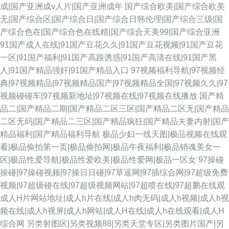
成|国产亚洲成v人片|国产亚洲成年
国产综合欧美|国产综合欧美
无|国产综合区|国产综合日|国产综合日韩伦理|国产综合三级|国
产综合色在|国产综合色在线精|国产综合天美99|国产综合亚洲
91国产成人在线|91国产豆花久久|91国产豆花视频|91国产豆花
一区|91国产福利|91国产高跟诱惑|91国产高清在线|91国产黑
人|91国产精品强奸|91国产精品入口
97视频福利导航|97视频经
典|97视频精品|97视频精品国产|97视频精品全国|97视频久久|97
视频碰碰车|97视频新地址|97视频在线|97视频在线播放
国产精
品二|国产精品二期|国产精品二区三区|国产精品二区无|国产精品
二区无码|国产精品二三区|国产精品疯狂|国产精品夫妻内射|国产
精品福利|国产精品福利导航
极品少妇一线天图|极品视频在线观
看|极品偷拍第一页|极品偷拍网|极品午夜福利|极品销魂美女一
区|极品性爱导航|极品性爱欧美|极品性爱网|极品一区女
97操碰
操碰|97操碰视频|97操日日碰|97草逼网|97插综合网|97超级免费
视频|97超级碰在线|97超级视频网站|97超喷在线|97超鹏在线观
成人H片网站地址|成人h片在线|成人h肉无码|成人h视频|成人h视
频在线|成人h视屏|成人h网站|成人H在线|成人h在线观看|成人H
综合网
另类射图区|另类视频88|另类天堂专区|另类图片国产|另