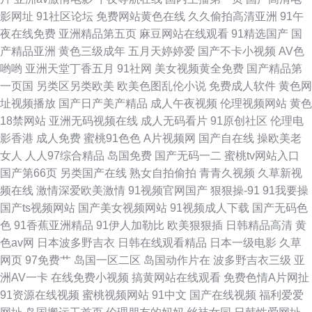
影网址
91社区论坛
免费网站黄色在线
久久偷拍高清亚洲
91午
免费观看 久久6热 伦理视频 欧美久操 人人操b 色撸撸东京热 黑料第一页 亚
夜在线免费
亚洲精品第五页
麻豆网站在线观看
91精选国产
国
产精品亚洲
黄色三级成年
五月天婷婷爱
国产不卡小视频
AV色
洲制服色图 91色鸡免费游戏入口 欧日美天堂 91黑丝视频网站 亚州av不卡在
哟哟
亚洲天堂丁香五月
91社网
美女视频黄全免费
国产精品第
一页国
另类区另类欧美
欧美色图乱伦小说
免费成人软件
黄色网
线播放
址视频播放
国产日产美产精品
成人午夜视频
伦理视频网站
黄色
18禁网站
亚洲无码视频在线
成人无码看片
91原创社区
伦理电
影香港
成人免费
蜜桃91色色
A片视频网
国产自在线
操欧美老
女人
人人97综合精品
岛国免费
国产无码一二
蜜桃tv网站入口
国产第66页
另类国产在线
熟女自拍偷拍
青青久视频
久草新视
频在线
激情深爱欧美激情
91视频官网国产
狠狠操-91
91我要操
国产ts视频网站
国产美女视频网站
91视频成人下载
国产无码色
色
91香蕉亚洲精品
91伊人加勒比
欧美狠狠插
日韩精品高清
黄
色av网
日本波多野吉衣
日韩在线观看精品
日本一级电影
久草
网页
97免费艹
岛国一区二区
岛国动作片在
波多野吉衣三级
亚
洲AV一卡
在线免费小视频
搞黄网站在线观看
免费色情A片网扯
91资源在线视频
蜜桃视频网站
91中文
国产在线视频
福利爱爱